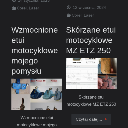
14 stycznia, 2025
12 września, 2024
Corel
,
Laser
Corel
,
Laser
Wzmocnione
Skórzane etui
etui
motocyklowe
motocyklowe
MZ ETZ 250
mojego
pomysłu
Skórzane etui
motocyklowe MZ ETZ 250
Wzmocnione etui
Czytaj dalej…
motocyklowe mojego