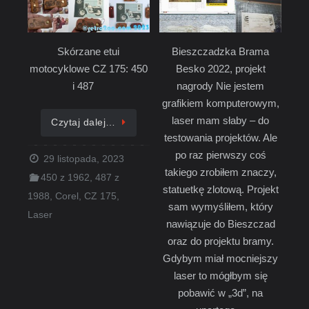
Skórzane etui
Bieszczadzka Brama
motocyklowe CZ 175: 450
Besko 2022, projekt
i 487
nagrody Nie jestem
grafikiem komputerowym,
laser mam słaby – do
Czytaj dalej…
testowania projektów. Ale
po raz pierwszy coś
29 listopada, 2023
takiego zrobiłem znaczy,
450 z 1962
,
487 z
statuetkę zlotową. Projekt
1988
,
Corel
,
CZ 175
,
sam wymyśliłem, który
Laser
nawiązuje do Bieszczad
oraz do projektu bramy.
Gdybym miał mocniejszy
laser to mógłbym się
pobawić w „3d”, na