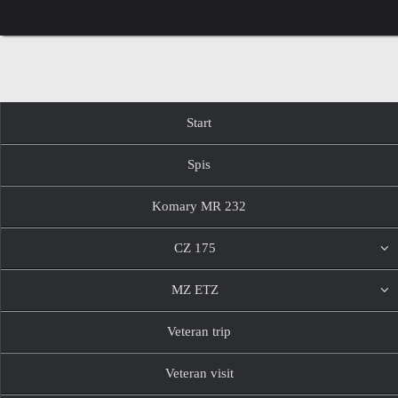
Przejdź
do
treści
Przejdź
Start
do
treści
Spis
Komary MR 232
CZ 175
MZ ETZ
Veteran trip
Veteran visit