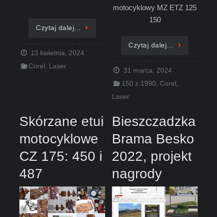
motocyklowy MZ ETZ 125
150
Czytaj dalej…
Czytaj dalej…
13 kwietnia, 2024
Corel
,
Laser
31 marca, 2024
150 z 1990
,
Corel
,
Laser
Skórzane etui
Bieszczadzka
motocyklowe
Brama Besko
CZ 175: 450 i
2022, projekt
487
nagrody