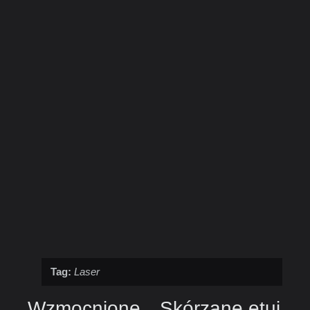
Tag:
Laser
Wzmocnione
Skórzane etui