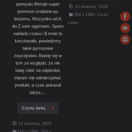
pomysłu Wersje super
21 kwietnia, 2024
premium zrobione po
250 z 1983
,
Corel
,
bożemu. Wszystko od A
Laser
do Z sam ogarniam. Sporo
nakładu czasu i $ mnie to
kosztowało, powiedzmy
takie pyrrusowe
zwycięstwo. Bawię się w
tym ze względu, że nie
lubię robić na odpierdol,
staram się uatrakcyjniać
produkt, a czas pokazał
także,…
Czytaj dalej…
21 kwietnia, 2024
150 z 1990
,
250 z