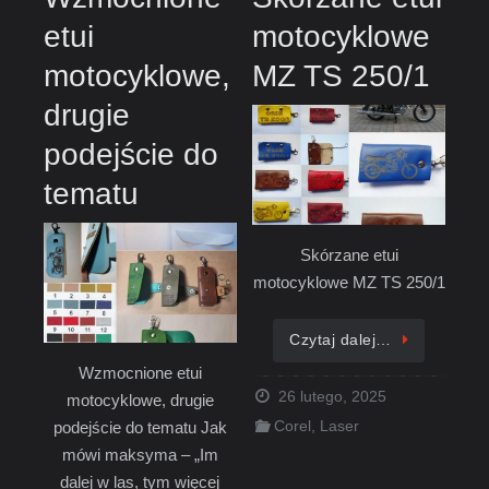
etui
motocyklowe
motocyklowe,
MZ TS 250/1
drugie
podejście do
tematu
Skórzane etui
motocyklowe MZ TS 250/1
Czytaj dalej…
Wzmocnione etui
26 lutego, 2025
motocyklowe, drugie
podejście do tematu Jak
Corel
,
Laser
mówi maksyma – „Im
dalej w las, tym więcej