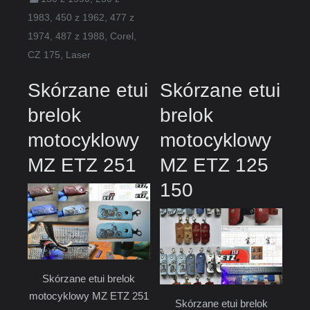
1983
,
450 z 1962
,
477 z
1974
,
487 z 1988
,
Corel
,
CZ 175
,
Laser
Skórzane etui
Skórzane etui
brelok
brelok
motocyklowy
motocyklowy
MZ ETZ 251
MZ ETZ 125
150
Skórzane etui brelok
motocyklowy MZ ETZ 251
Skórzane etui brelok