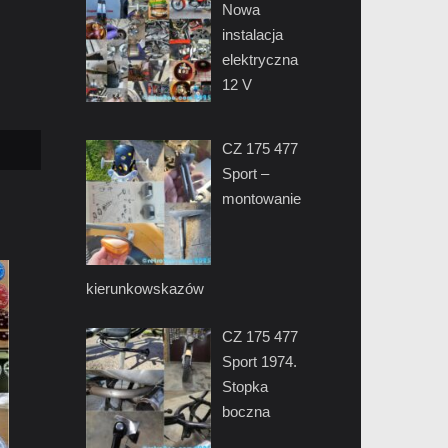
Nowa
instalacja
elektryczna
12 V
CZ 175 477
Sport –
montowanie
kierunkowskazów
CZ 175 477
Sport 1974.
Stopka
boczna