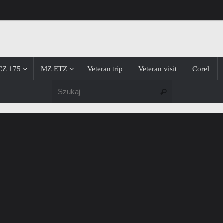
CZ 175
MZ ETZ
Veteran trip
Veteran visit
Corel
Szukaj dla:
Szukaj