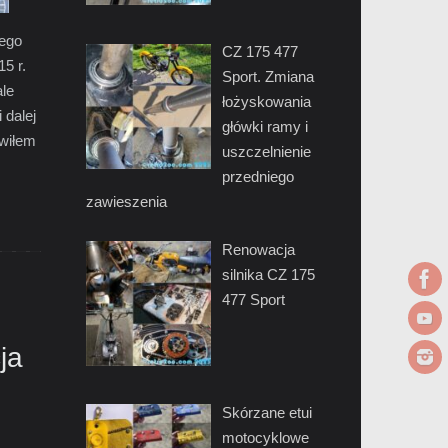
tego
CZ 175 477
5 r.
Sport. Zmiana
ale
łożyskowania
 dalej
główki ramy i
rwiłem
uszczelnienie
przedniego
zawieszenia
Renowacja
silnika CZ 175
477 Sport
ja
Skórzane etui
motocyklowe