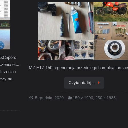
50 Sporo
czenia etc.
MZ ETZ 150 regeneracja przedniego hamulca tarc
iczenia i
oczy na
Czytaj dalej…
5 grudnia, 2020
150 z 1990
,
250 z 1983