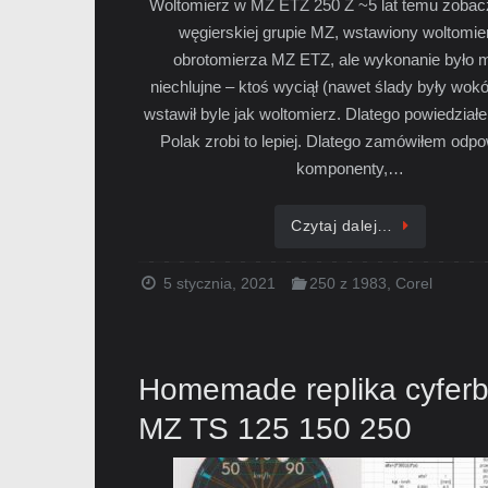
Woltomierz w MZ ETZ 250 Z ~5 lat temu zoba
węgierskiej grupie MZ, wstawiony woltomie
obrotomierza MZ ETZ, ale wykonanie było 
niechlujne – ktoś wyciął (nawet ślady były wokół
wstawił byle jak woltomierz. Dlatego powiedział
Polak zrobi to lepiej. Dlatego zamówiłem odp
komponenty,…
Czytaj dalej…
5 stycznia, 2021
250 z 1983
,
Corel
Homemade replika cyferb
MZ TS 125 150 250