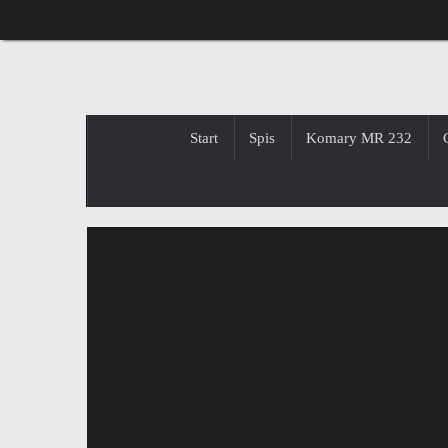
Przejdź
do
treści
Przejdź
Start
Spis
Komary MR 232
do
treści