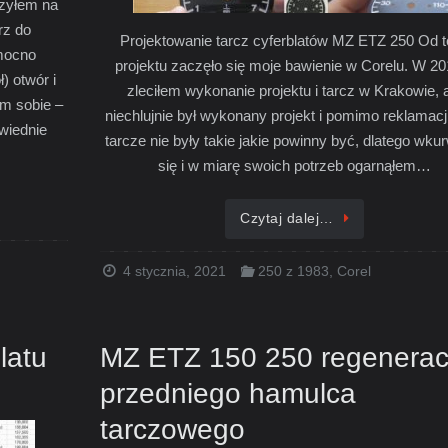
czyłem na
rz do
Projektowanie tarcz cyferblatów MZ ETZ 250 Od 
mocno
projektu zaczęło się moje bawienie w Corelu. W 201
) otwór i
zleciłem wykonanie projektu i tarcz w Krakowie, 
em sobie –
niechlujnie był wykonany projekt i pomimo reklamacji
owiednie
tarcze nie były takie jakie powinny być, dlatego wku
się i w miarę swoich potrzeb ogarnąłem…
Czytaj dalej…
4 stycznia, 2021
250 z 1983
,
Corel
latu
MZ ETZ 150 250 regenerac
przedniego hamulca
tarczowego