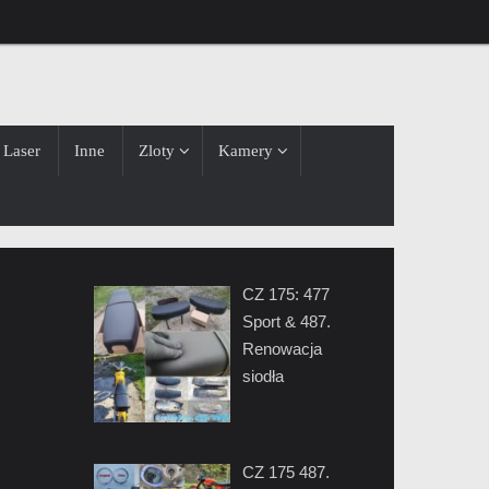
Laser
Inne
Zloty
Kamery
CZ 175: 477
Sport & 487.
Renowacja
siodła
CZ 175 487.