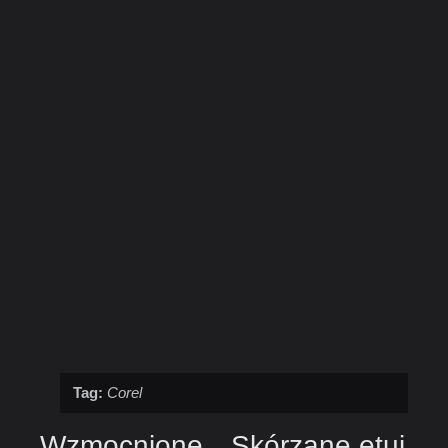
Tag:
Corel
Wzmocnione
Skórzane etui