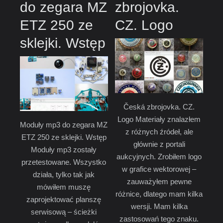
do zegara MZ
zbrojovka.
ETZ 250 ze
CZ. Logo
sklejki. Wstęp
Česká zbrojovka. CZ.
Logo Materiały znalazłem
Moduły mp3 do zegara MZ
z różnych źródeł, ale
ETZ 250 ze sklejki. Wstęp
głównie z portali
Moduły mp3 zostały
aukcyjnych. Zrobiłem logo
przetestowane. Wszystko
w grafice wektorowej –
działa, tylko tak jak
zauważyłem pewne
mówiłem muszę
różnice, dlatego mam kilka
zaprojektować planszę
wersji. Mam kilka
serwisową – ścieżki
zastosowań tego znaku.