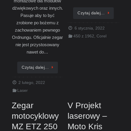
montażowe dla modułów
dźwiękowych oraz innych.
Czytaj dalej…
Pasuje aby to być
zrobione po bożemu z
6 stycznia, 2022
zachowaniem pewnego
450 z 1962
,
Corel
Ordnungu. Oficjalnie zegar
nie jest przystosowany
nawet do…
Czytaj dalej…
2 lutego, 2022
Laser
Zegar
V Projekt
motocyklowy
laserowy –
MZ ETZ 250
Moto Kris