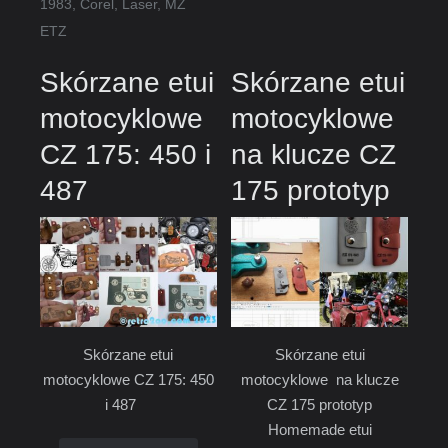
1983
,
Corel
,
Laser
,
MZ
ETZ
Skórzane etui
Skórzane etui
motocyklowe
motocyklowe
CZ 175: 450 i
na klucze CZ
487
175 prototyp
Skórzane etui
Skórzane etui
motocyklowe CZ 175: 450
motocyklowe na klucze
i 487
CZ 175 prototyp
Homemade etui