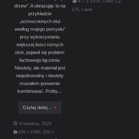
477 z 1974
,
Corel
,
CZ
drzew”. A obrazując to na
175
,
Laser
przykładzie
„wzmocnionych etui
według mojego pomysłu”
przy wykorzystaniu
większej ilości różnych
skór, pojawił się problem
fachowego łączenia.
Niestety, ale materiał jest
niejednorodny i niestety
musiałem ponownie
kombinować. Próby…
Czytaj dalej…
6 kwietnia, 2025
150 z 1990
,
250 z