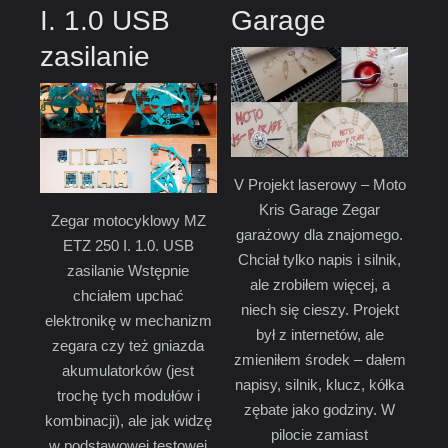
I. 1.0 USB
Garage
zasilanie
V Projekt laserowy – Moto
Kris Garage Zegar
Zegar motocyklowy MZ
garażowy dla znajomego.
ETZ 250 I. 1.0. USB
Chciał tylko napis i silnik,
zasilanie Wstępnie
ale zrobiłem więcej, a
chciałem upchać
niech się cieszy. Projekt
elektronikę w mechanizm
był z internetów, ale
zegara czy też gniazda
zmieniłem środek – dałem
akumulatorków (jest
napisy, silnik, klucz, kółka
trochę tych modułów i
zębate jako godziny. W
kombinacji), ale jak widzę
pilocie zamiast
w podstawowej testowej