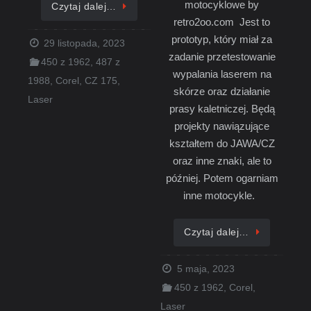
motocyklowe by
Czytaj dalej…
retro2oo.com Jest to
prototyp, który miał za
29 listopada, 2023
zadanie przetestowanie
450 z 1962
,
487 z
wypalania laserem na
1988
,
Corel
,
CZ 175
,
skórze oraz działanie
Laser
prasy kaletniczej. Będą
projekty nawiązujące
kształtem do JAWA/CZ
oraz inne znaki, ale to
później. Potem ogarniam
inne motocykle.
Czytaj dalej…
5 maja, 2023
450 z 1962
,
Corel
,
Laser