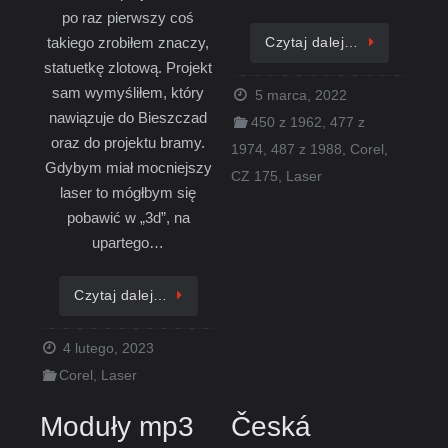
po raz pierwszy coś
takiego zrobiłem znaczy,
Czytaj dalej…
statuetkę zlotową. Projekt
sam wymyśliłem, który
5 marca, 2022
nawiązuje do Bieszczad
450 z 1962
,
477 z
oraz do projektu bramy.
1974
,
487 z 1988
,
Corel
,
Gdybym miał mocniejszy
CZ 175
,
Laser
laser to mógłbym się
pobawić w „3d”, na
upartego…
Czytaj dalej…
4 lutego, 2023
Corel
,
Laser
Moduły mp3
Česká