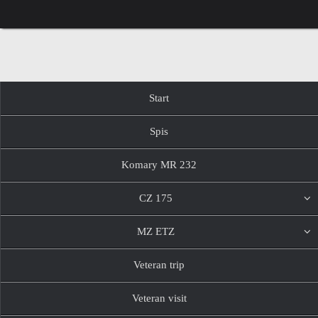
Przejdź
do
treści
Przejdź
Start
do
treści
Spis
Komary MR 232
CZ 175
MZ ETZ
Veteran trip
Veteran visit