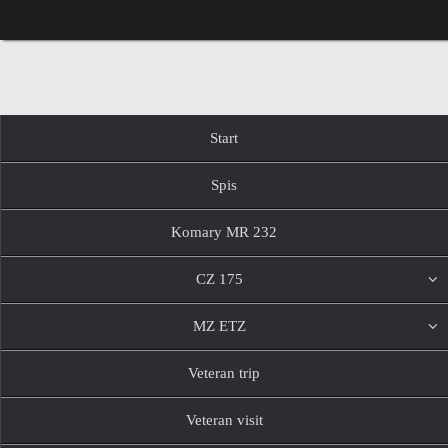
Przejdź
do
treści
Przejdź
Start
do
treści
Spis
Komary MR 232
CZ 175
MZ ETZ
Veteran trip
Veteran visit